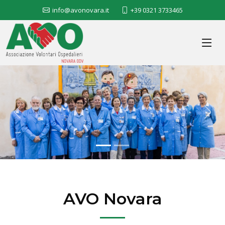
info@avonovara.it
+39 0321 3733465
Previous
Nex
AVO Novara