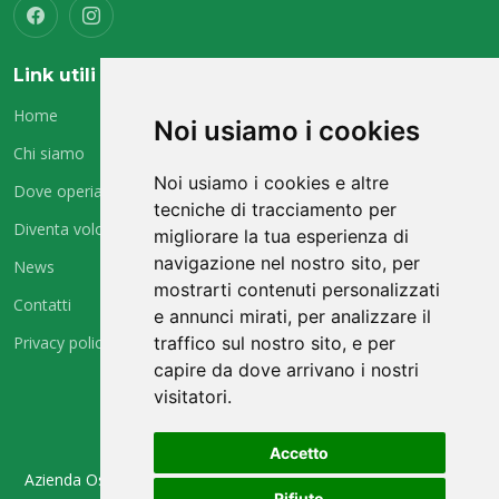
Link utili
Home
Noi usiamo i cookies
Chi siamo
Noi usiamo i cookies e altre
Dove operiamo
tecniche di tracciamento per
Diventa volontario
migliorare la tua esperienza di
navigazione nel nostro sito, per
News
mostrarti contenuti personalizzati
Contatti
e annunci mirati, per analizzare il
Privacy policy
traffico sul nostro sito, e per
capire da dove arrivano i nostri
visitatori.
Contatti
Accetto
Azienda Ospedaliera Universitaria “Maggiore della Carità”, C.so
Rifiuto